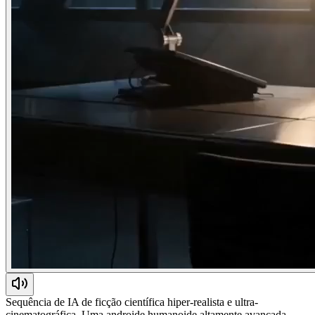
Sequência de IA de ficção científica hiper-realista e ultra-
cinematográfica. Uma androide humanoide altamente avançada