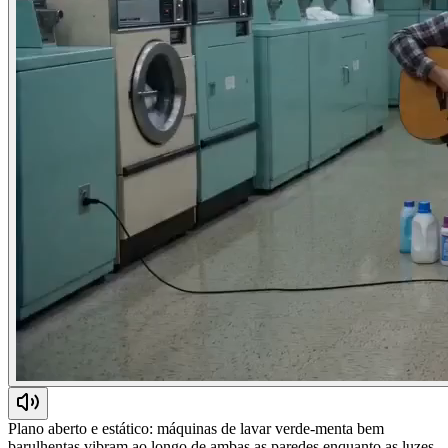
Plano aberto e estático: máquinas de lavar verde-menta bem
barulhentas vibram ao longo de ambas as paredes enquanto as luzes