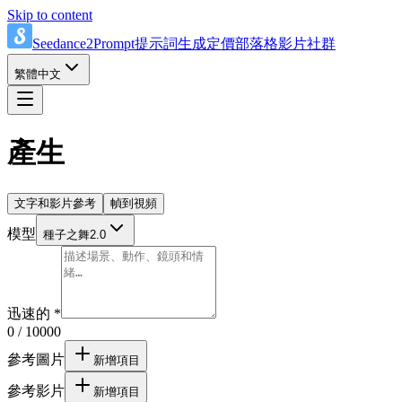
Skip to content
Seedance2Prompt
提示詞
生成
定價
部落格
影片
社群
繁體中文
產生
文字和影片參考
幀到視頻
模型
種子之舞2.0
迅速的
*
0 / 10000
參考圖片
新增項目
參考影片
新增項目