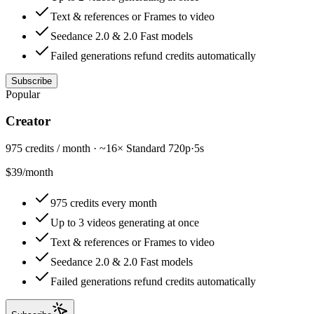
Text & references or Frames to video
Seedance 2.0 & 2.0 Fast models
Failed generations refund credits automatically
Subscribe
Popular
Creator
975 credits / month · ~16× Standard 720p·5s
$39
/
month
975 credits every month
Up to 3 videos generating at once
Text & references or Frames to video
Seedance 2.0 & 2.0 Fast models
Failed generations refund credits automatically