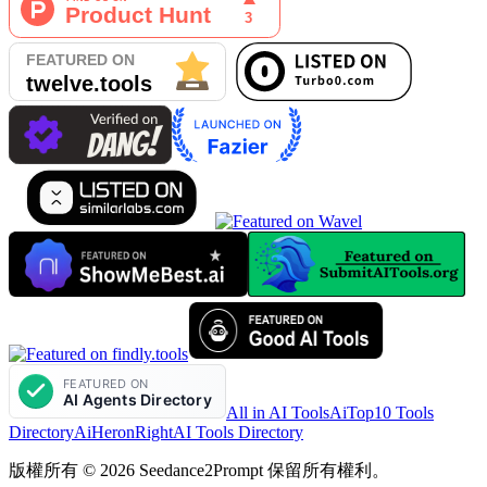
All in AI Tools
AiTop10 Tools
Directory
AiHeron
RightAI Tools Directory
版權所有 © 2026 Seedance2Prompt 保留所有權利。