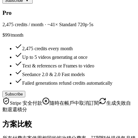
Subscribe
Pro
2,475 credits / month · ~41× Standard 720p·5s
$99
/
month
2,475 credits every month
Up to 5 videos generating at once
Text & references or Frames to video
Seedance 2.0 & 2.0 Fast models
Failed generations refund credits automatically
Subscribe
Stripe 安全付款
隨時在帳戶中取消訂閱
生成失敗自
動退還積分
方案比較