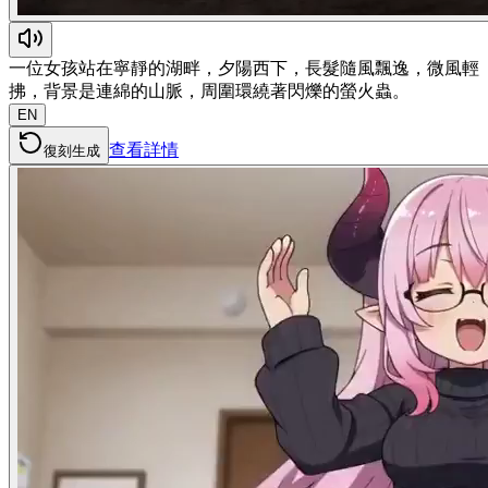
一位女孩站在寧靜的湖畔，夕陽西下，長髮隨風飄逸，微風輕
拂，背景是連綿的山脈，周圍環繞著閃爍的螢火蟲。
EN
查看詳情
復刻生成