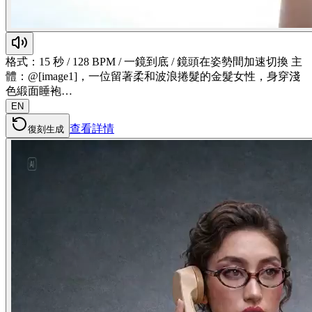
格式：15 秒 / 128 BPM / 一鏡到底 / 鏡頭在姿勢間加速切換 主
體：@[image1]，一位留著柔和波浪捲髮的金髮女性，身穿淺
色緞面睡袍…
EN
查看詳情
復刻生成