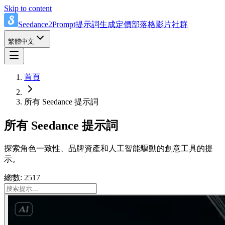
Skip to content
Seedance2Prompt
提示詞
生成
定價
部落格
影片
社群
繁體中文
首頁
所有 Seedance 提示詞
所有 Seedance 提示詞
探索角色一致性、品牌資產和人工智能驅動的創意工具的提
示。
總數: 2517