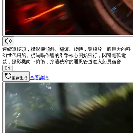
連續單鏡頭，攝影機傾斜、翻滾、旋轉，穿梭於一艘巨大的科
幻世代飛船。從嗡嗡作響的引擎核心開始飛行，閃避電弧電
漿，攝影機向下俯衝，穿過狹窄的通風管道進入船員宿舍…
EN
查看詳情
復刻生成