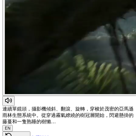
連續單鏡頭，攝影機傾斜、翻滾、旋轉，穿梭於茂密的亞馬遜
雨林生態系統中。從穿過霧氣繚繞的樹冠層開始，閃避懸掛的
藤蔓和一隻熟睡的樹懶…
EN