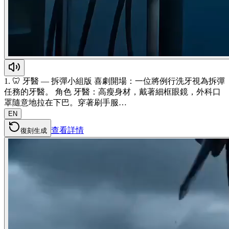
1. 🦷 牙醫 — 拆彈小組版 喜劇開場：一位將例行洗牙視為拆彈
任務的牙醫。 角色 牙醫：高瘦身材，戴著細框眼鏡，外科口
罩隨意地拉在下巴。穿著刷手服…
EN
查看詳情
復刻生成