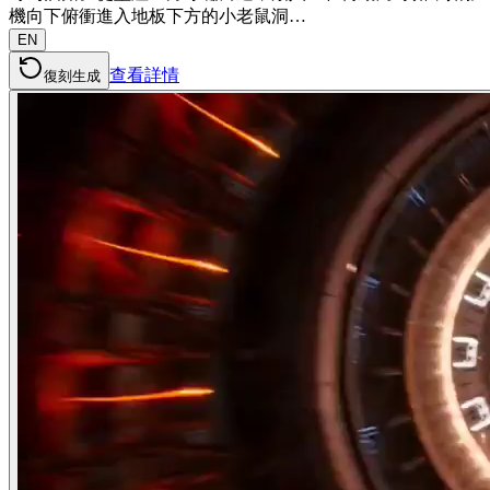
機向下俯衝進入地板下方的小老鼠洞…
EN
查看詳情
復刻生成