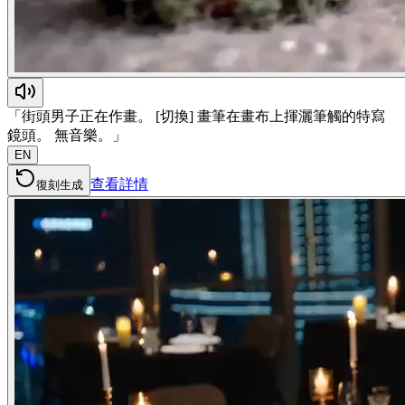
「街頭男子正在作畫。 [切換] 畫筆在畫布上揮灑筆觸的特寫
鏡頭。 無音樂。」
EN
查看詳情
復刻生成