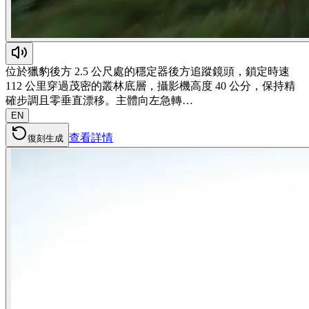
位於獵豹後方 2.5 公尺處的穩定器後方追蹤鏡頭，鎖定時速
112 公里穿過茂密的叢林底層，攝影機高度 40 公分，保持精
確步調且零垂直漂移。主體向左急轉…
EN
查看詳情
復刻生成