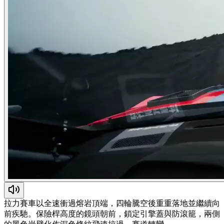
拉力賽車以全速衝過熔岩頂端，四輪騰空後重重落地並繼續向
前疾馳。保險桿高度的鏡頭朝前，鎖定引擎蓋與防滾籠，兩側