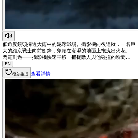
低角度鏡頭掃過大雨中的泥濘戰場。攝影機向後追蹤，一名巨
大的維京戰士向前衝鋒，斧頭在潮濕的地面上拖曳出火花。
閃電劃過——攝影機快速平移，捕捉敵人與他碰撞的瞬間…
EN
查看詳情
復刻生成