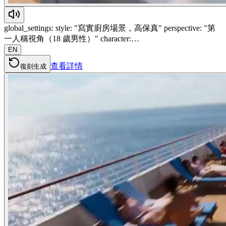
global_settings: style: "寫實廚房場景，高保真" perspective: "第
一人稱視角（18 歲男性）" character:…
EN
查看詳情
復刻生成