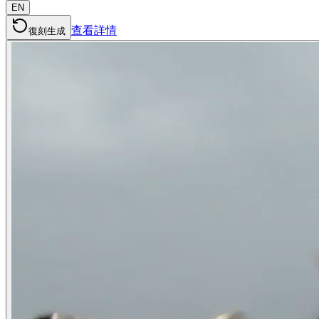
EN
查看詳情
復刻生成