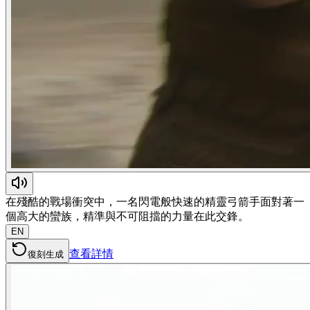
在殘酷的戰場衝突中，一名閃電般快速的精靈弓箭手面對著一
個高大的蠻族，精準與不可阻擋的力量在此交鋒。
EN
查看詳情
復刻生成