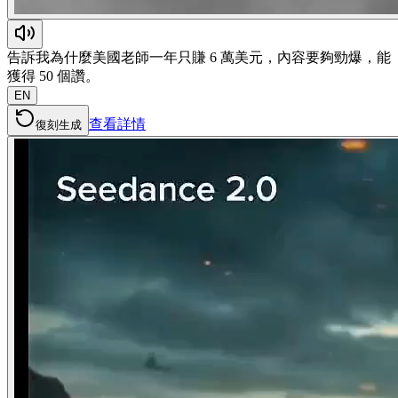
告訴我為什麼美國老師一年只賺 6 萬美元，內容要夠勁爆，能
獲得 50 個讚。
EN
查看詳情
復刻生成