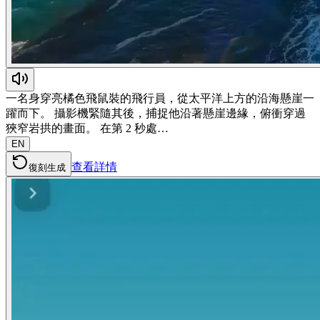
一名身穿亮橘色飛鼠裝的飛行員，從太平洋上方的沿海懸崖一
躍而下。 攝影機緊隨其後，捕捉他沿著懸崖邊緣，俯衝穿過
狹窄岩拱的畫面。 在第 2 秒處…
EN
查看詳情
復刻生成