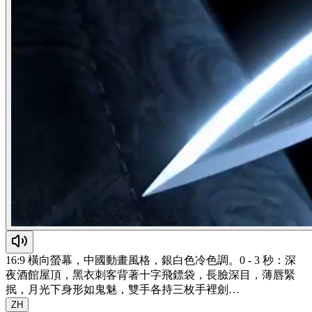
16:9 橫向螢幕，中國動畫風格，銀白色冷色調。0 - 3 秒：深
夜酒館屋頂，黑衣刺客背著十字飛鏢袋，長臉深目，薄唇緊
抿，月光下身形如鬼魅，雙手各持三枚手裡劍…
ZH