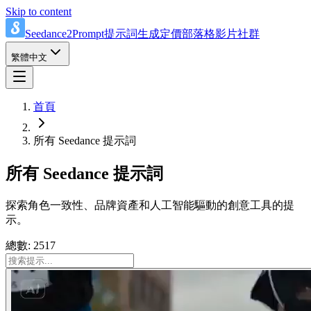
Skip to content
Seedance2Prompt
提示詞
生成
定價
部落格
影片
社群
繁體中文
首頁
所有 Seedance 提示詞
所有 Seedance 提示詞
探索角色一致性、品牌資產和人工智能驅動的創意工具的提
示。
總數: 2517