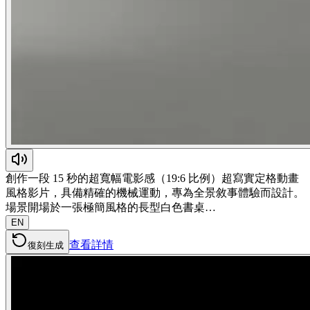
創作一段 15 秒的超寬幅電影感（19:6 比例）超寫實定格動畫
風格影片，具備精確的機械運動，專為全景敘事體驗而設計。
場景開場於一張極簡風格的長型白色書桌…
EN
查看詳情
復刻生成