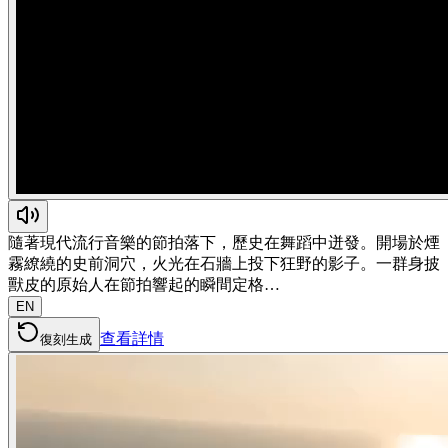
隨著現代流行音樂的節拍落下，歷史在舞蹈中迸發。開場於煙
霧繚繞的史前洞穴，火光在石牆上投下狂野的影子。一群身披
獸皮的原始人在節拍響起的瞬間定格…
EN
查看詳情
復刻生成