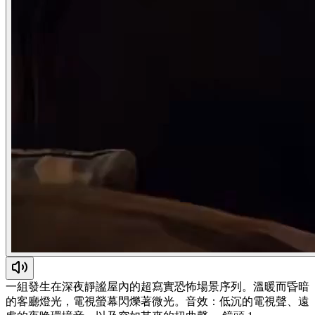
一組發生在深夜靜謐屋內的超寫實恐怖場景序列。溫暖而昏暗
的客廳燈光，電視螢幕閃爍著微光。音效：低沉的電視聲、遠