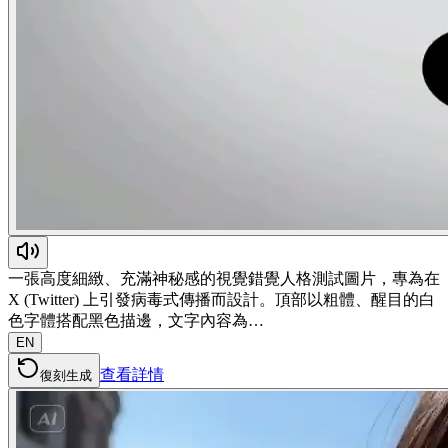
一張高度細緻、充滿神秘感的視覺錯覺人格測試圖片，專為在
X (Twitter) 上引發病毒式傳播而設計。頂部以粗體、醒目的白
色字體搭配黑色描邊，文字內容為…
EN
查看詳情
復刻生成