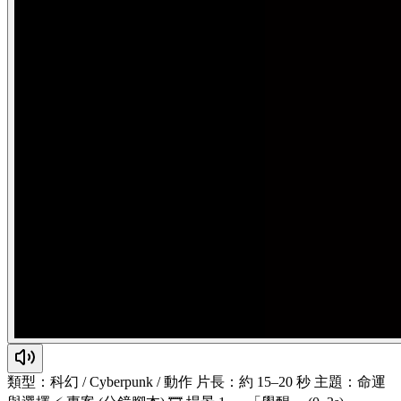
類型：科幻 / Cyberpunk / 動作 片長：約 15–20 秒 主題：命運