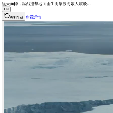
從天而降，猛烈撞擊地面產生衝擊波將敵人震飛…
EN
查看詳情
復刻生成