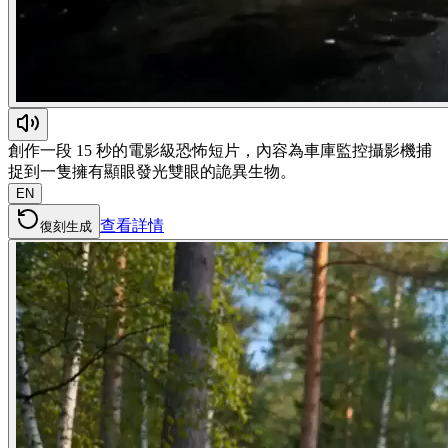
創作一段 15 秒的電影級恐怖短片，內容為車庫監控攝影機捕
捉到一隻擁有顯眼發光雙眼的詭異生物。
EN
查看詳情
復刻生成