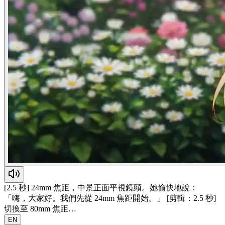
[2.5 秒] 24mm 焦距，中景正面平視鏡頭。她愉快地說：
「嗨，大家好。我們先從 24mm 焦距開始。」 [剪輯：2.5 秒]
切換至 80mm 焦距…
EN