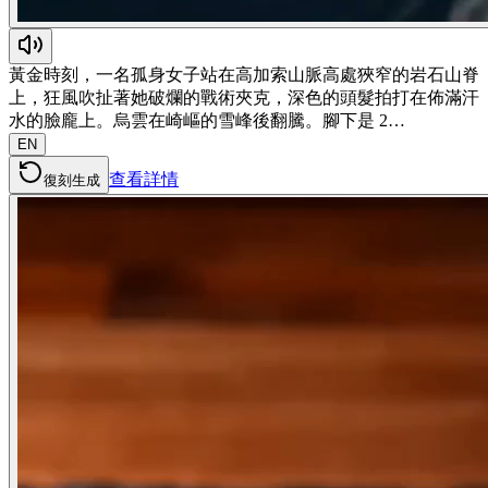
黃金時刻，一名孤身女子站在高加索山脈高處狹窄的岩石山脊
上，狂風吹扯著她破爛的戰術夾克，深色的頭髮拍打在佈滿汗
水的臉龐上。烏雲在崎嶇的雪峰後翻騰。腳下是 2…
EN
查看詳情
復刻生成