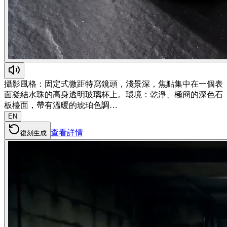
攝影風格：固定式微距特寫鏡頭，淺景深，焦點集中在一個表
面凝結水珠的高身透明玻璃杯上。環境：乾淨、極簡的深色石
板檯面，帶有溫暖的琥珀色調…
EN
查看詳情
復刻生成