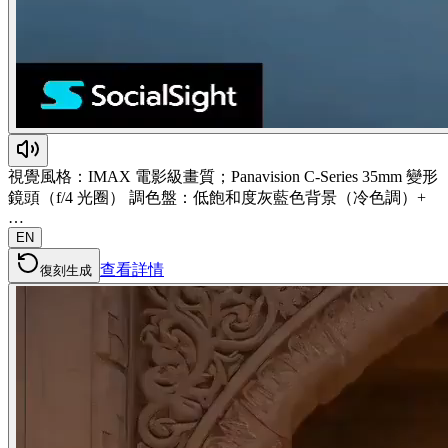
視覺風格：IMAX 電影級畫質；Panavision C-Series 35mm 變形
鏡頭（f/4 光圈） 調色盤：低飽和度灰藍色背景（冷色調）+
…
EN
查看詳情
復刻生成