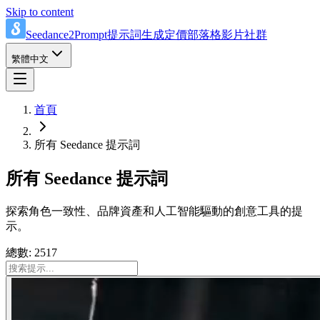
Skip to content
Seedance2Prompt
提示詞
生成
定價
部落格
影片
社群
繁體中文
首頁
所有 Seedance 提示詞
所有 Seedance 提示詞
探索角色一致性、品牌資產和人工智能驅動的創意工具的提
示。
總數: 2517