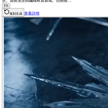
堡。這個漢堡由編織材質製成。切開後…
EN
查看詳情
復刻生成