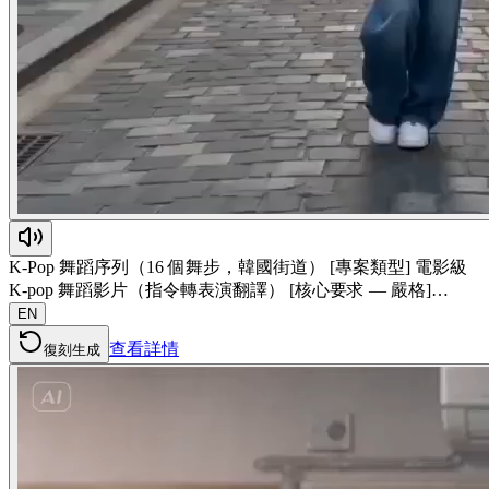
K-Pop 舞蹈序列（16 個舞步，韓國街道） [專案類型] 電影級
K-pop 舞蹈影片（指令轉表演翻譯） [核心要求 — 嚴格]…
EN
查看詳情
復刻生成