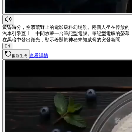
黃昏時分，空曠荒野上的電影級科幻場景。兩個人坐在停放的
汽車引擎蓋上，中間放著一台筆記型電腦。筆記型電腦的螢幕
在黑暗中發出微光，顯示著關於神秘未知威脅的突發新聞…
EN
查看詳情
復刻生成