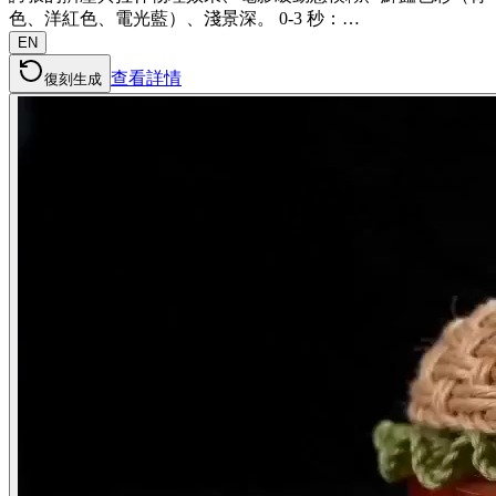
色、洋紅色、電光藍）、淺景深。 0-3 秒：…
EN
查看詳情
復刻生成