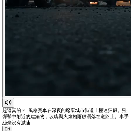
超逼真的 F1 風格賽車在深夜的廢棄城市街道上極速狂飆。飛
彈擊中附近的建築物，玻璃與火焰如雨般灑落在道路上。車手
絲毫沒有減速…
EN