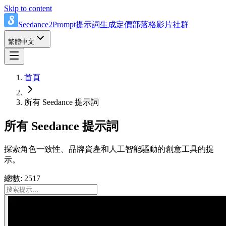
Skip to content
Seedance2Prompt
提示詞
生成
定價
部落格
影片
社群
繁體中文
首頁
所有 Seedance 提示詞
所有 Seedance 提示詞
探索角色一致性、品牌資產和人工智能驅動的創意工具的提
示。
總數: 2517