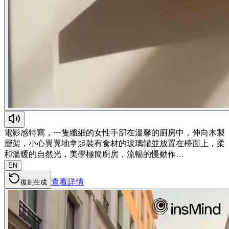
電影感特寫，一隻纖細的女性手部在溫馨的廚房中，伸向木製
層架，小心翼翼地拿起裝有食材的玻璃罐並放置在檯面上，柔
和溫暖的自然光，美學極簡廚房，流暢的慢動作…
EN
查看詳情
復刻生成