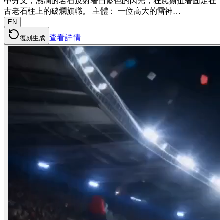
中分叉，濕潤的岩石反射著白藍色的閃光，狂風撕扯著固定在
古老石柱上的破爛旗幟。 主體： 一位高大的雷神…
EN
查看詳情
復刻生成