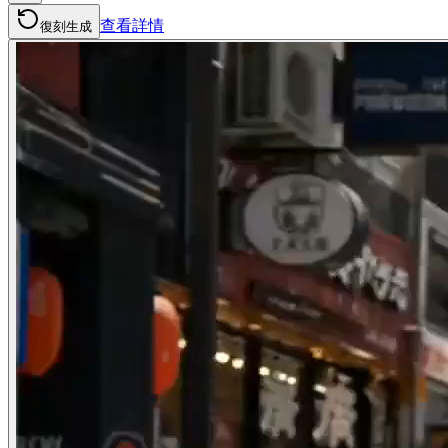
查看詳情
復刻生成