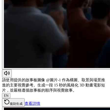
請使用提供的故事板圖像 @圖片-1 作為構圖、取景與場景推
進的主要視覺參考。生成一段 15 秒的風格化 3D 動畫電影短
片，並嚴格遵循故事板的順序與視覺敘事。
EN
查看詳情
復刻生成