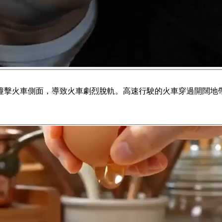
撞擊火車側面，導致火車劇烈脫軌。高速行駛的火車穿過開闊地帶