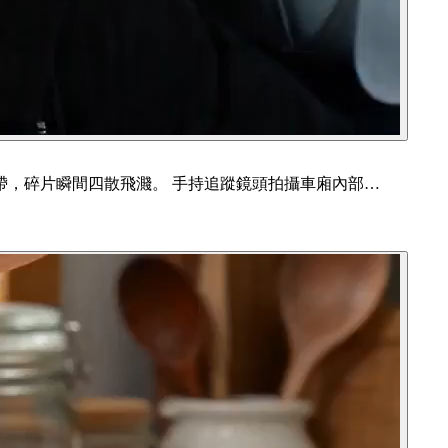
，碎片瞬間四散飛濺。 手持追蹤鏡頭拍攝車廂內部…