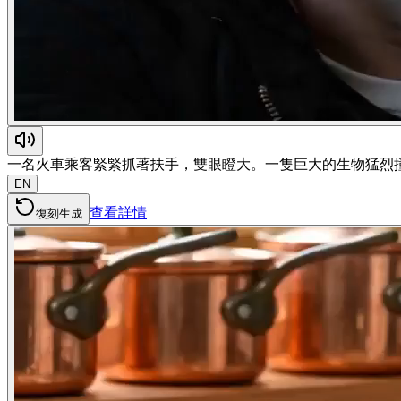
一名火車乘客緊緊抓著扶手，雙眼瞪大。一隻巨大的生物猛烈
EN
查看詳情
復刻生成