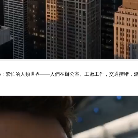
–5 秒)：繁忙的人類世界——人們在辦公室、工廠工作，交通擁堵，