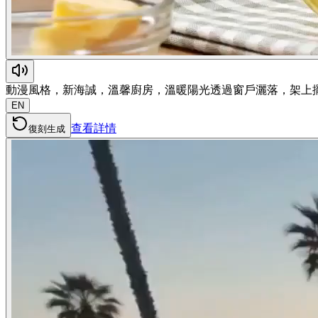
動漫風格，新海誠，溫馨廚房，溫暖陽光透過窗戶灑落，架上
EN
查看詳情
復刻生成