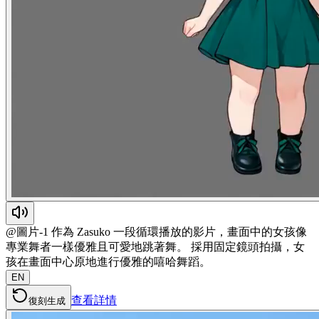
@圖片-1 作為 Zasuko 一段循環播放的影片，畫面中的女孩像
專業舞者一樣優雅且可愛地跳著舞。 採用固定鏡頭拍攝，女
孩在畫面中心原地進行優雅的嘻哈舞蹈。
EN
查看詳情
復刻生成