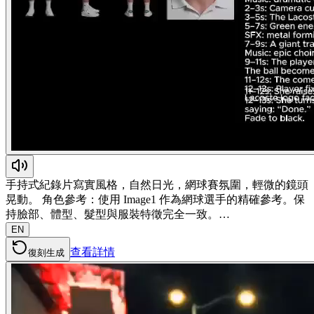
手持式紀錄片寫實風格，自然日光，網球賽氛圍，輕微的鏡頭
晃動。 角色參考：使用 Image1 作為網球選手的精確參考。保
持臉部、體型、髮型與服裝特徵完全一致。…
EN
查看詳情
復刻生成