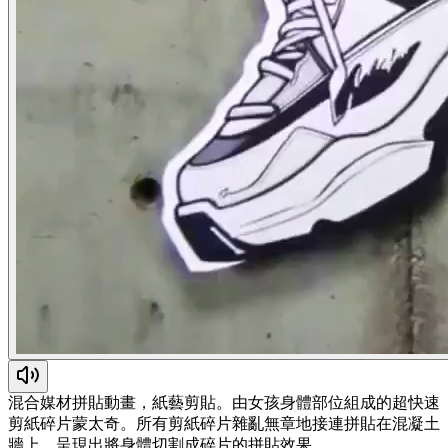
混合媒材拼貼動畫，紙藝剪貼。由女孩身體部位組成的超快速
剪紙碎片蒙太奇。所有剪紙碎片雜亂無章地接連拼貼在混凝土
牆上，呈現出將身體切割成碎片的拼貼效果。