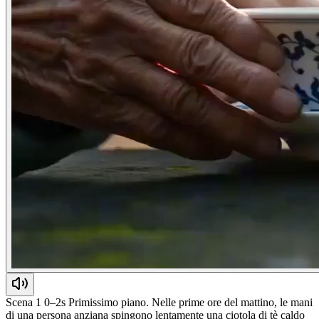
Scena 1 0–2s Primissimo piano. Nelle prime ore del mattino, le mani
di una persona anziana spingono lentamente una ciotola di tè caldo