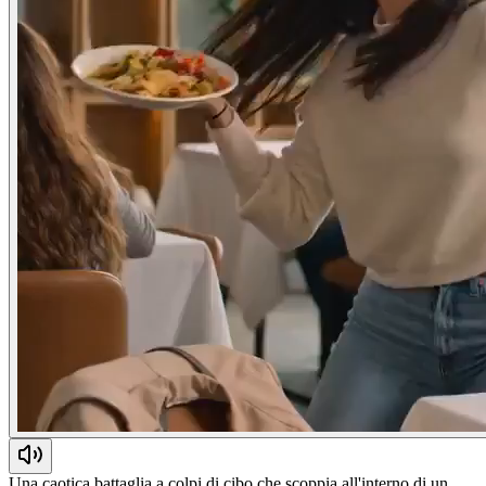
Una caotica battaglia a colpi di cibo che scoppia all'interno di un