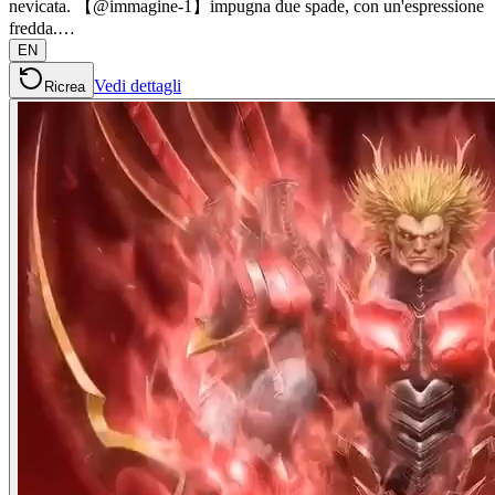
nevicata. 【@immagine-1】impugna due spade, con un'espressione
fredda.…
EN
Vedi dettagli
Ricrea