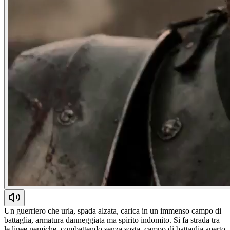
Un guerriero che urla, spada alzata, carica in un immenso campo di
battaglia, armatura danneggiata ma spirito indomito. Si fa strada tra
le linee nemiche, combattendo senza sosta, campo di battaglia aperto