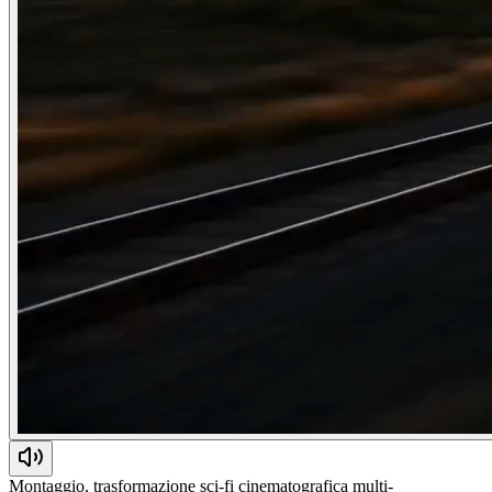
Montaggio, trasformazione sci-fi cinematografica multi-