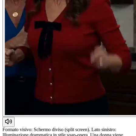
Formato visivo: Schermo diviso (split screen). Lato sinistro:
Illuminazione drammatica in stile soap-opera. Una donna viene