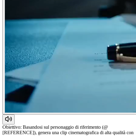
Obiettivo: Basandosi sul personaggio di riferimento (@
[REFERENCE]), genera una clip cinematografica di alta qualità con