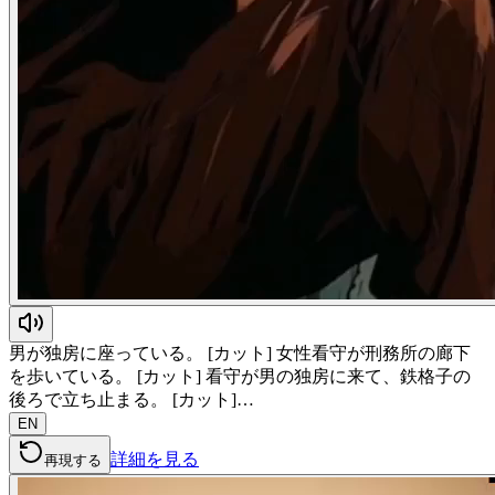
男が独房に座っている。 [カット] 女性看守が刑務所の廊下
を歩いている。 [カット] 看守が男の独房に来て、鉄格子の
後ろで立ち止まる。 [カット]…
EN
詳細を見る
再現する