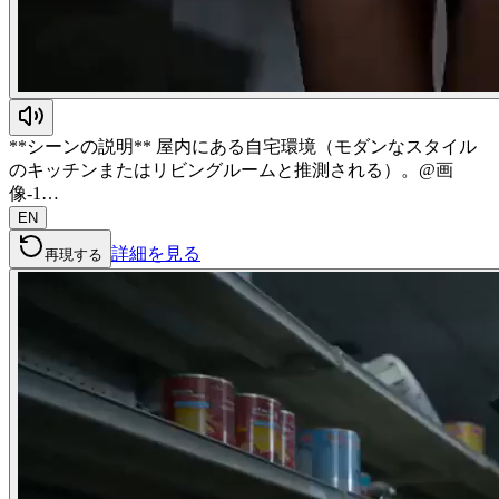
**シーンの説明** 屋内にある自宅環境（モダンなスタイル
のキッチンまたはリビングルームと推測される）。@画
像-1…
EN
詳細を見る
再現する