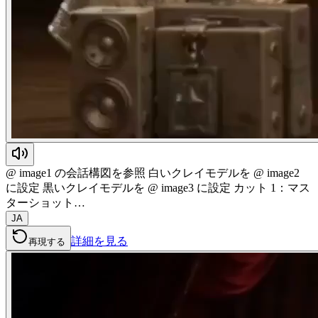
@ image1 の会話構図を参照 白いクレイモデルを @ image2
に設定 黒いクレイモデルを @ image3 に設定 カット 1：マス
ターショット…
JA
詳細を見る
再現する