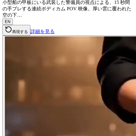
小型船の甲板にいる武装した警備員の視点による、15 秒間
の手ブレする連続ボディカム POV 映像。厚い雲に覆われた
空の下…
EN
詳細を見る
再現する