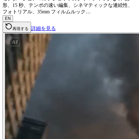
形、15 秒、テンポの速い編集、シネマティックな連続性、
フォトリアル、35mm フィルムルック…
EN
詳細を見る
再現する