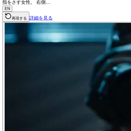
指をさす女性。 右側…
EN
詳細を見る
再現する