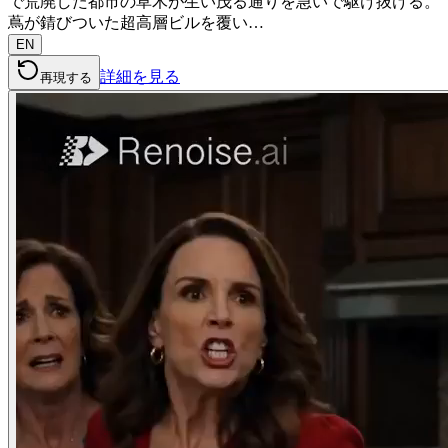
で荒廃した都市の草木が生い茂る通りを急いで駆け抜ける。
蔦が錆びついた超高層ビルを覆い…
EN
詳細を見る
再現する