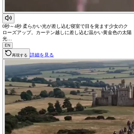
0秒～4秒 柔らかい光が差し込む寝室で目を覚ます少女のク
ローズアップ。カーテン越しに差し込む温かい黄金色の太陽
光…
EN
詳細を見る
再現する