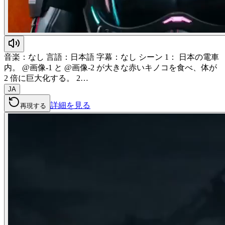
音楽：なし 言語：日本語 字幕：なし シーン 1： 日本の電車
内。 @画像-1 と @画像-2 が大きな赤いキノコを食べ、体が
2 倍に巨大化する。 2…
JA
詳細を見る
再現する