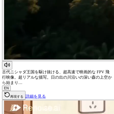
古代ニシャダ王国を駆け抜ける、超高速で映画的な FPV 飛
行映像。超リアルな描写。日の出の川沿いの深い森の上空か
ら始まり…
EN
詳細を見る
再現する