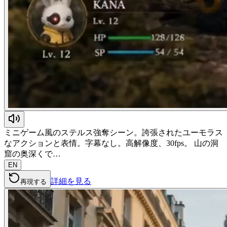
ミニゲーム風のステルス強奪シーン。誇張されたユーモラス
なアクションと表情。字幕なし。高解像度、30fps。 山の洞
窟の奥深くで…
EN
詳細を見る
再現する