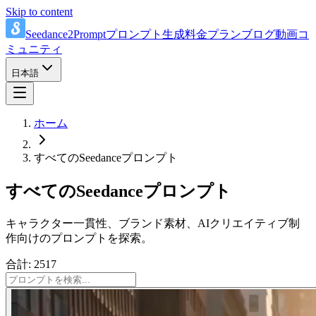
Skip to content
Seedance2Prompt
プロンプト
生成
料金プラン
ブログ
動画
コ
ミュニティ
日本語
ホーム
すべてのSeedanceプロンプト
すべてのSeedanceプロンプト
キャラクター一貫性、ブランド素材、AIクリエイティブ制
作向けのプロンプトを探索。
合計: 2517