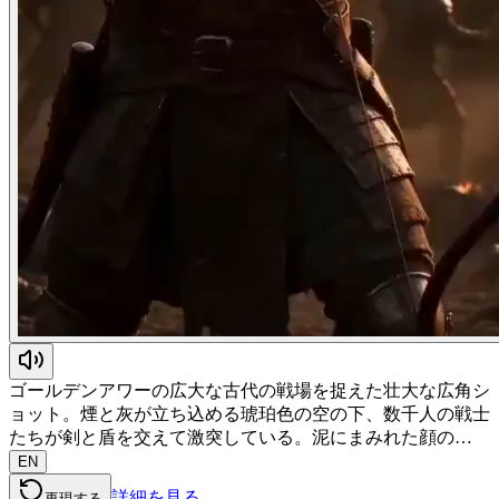
ゴールデンアワーの広大な古代の戦場を捉えた壮大な広角シ
ョット。煙と灰が立ち込める琥珀色の空の下、数千人の戦士
たちが剣と盾を交えて激突している。泥にまみれた顔の…
EN
詳細を見る
再現する