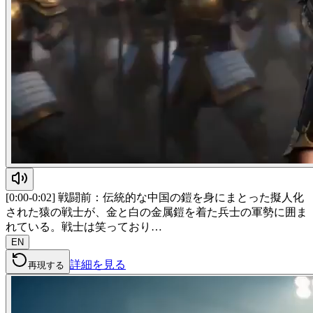
[0:00-0:02] 戦闘前：伝統的な中国の鎧を身にまとった擬人化
された猿の戦士が、金と白の金属鎧を着た兵士の軍勢に囲ま
れている。戦士は笑っており…
EN
詳細を見る
再現する