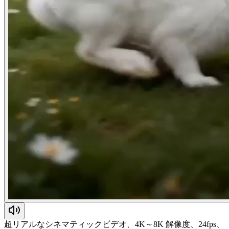
超リアルなシネマティックビデオ、4K～8K 解像度、24fps、