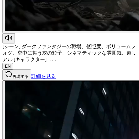
[シーン] ダークファンタジーの戦場、低照度、ボリュームフ
ォグ、空中に舞う灰の粒子、シネマティックな雰囲気、超リ
アル [キャラクター] 1.…
EN
詳細を見る
再現する