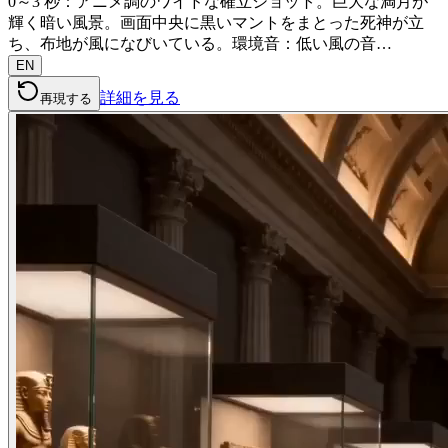
0～3 秒：アニメ調のワイドな確立ショット。巨大な満月が
輝く暗い風景。画面中央に黒いマントをまとった死神が立
ち、布地が風になびいている。環境音：低い風の音…
EN
詳細を見る
再現する