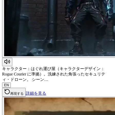
キャラクター：はぐれ運び屋（キャラクターデザイン：
Rogue Courier に準拠）。洗練された角張ったセキュリテ
ィ・ドローン。 シーン…
EN
詳細を見る
再現する