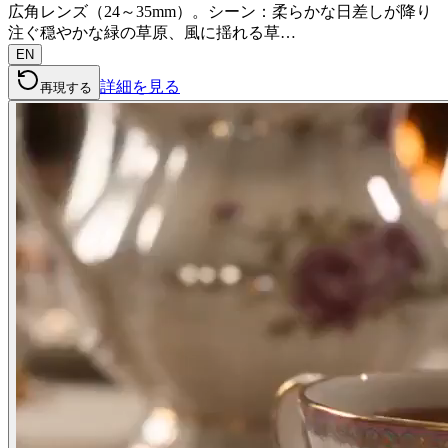
広角レンズ（24～35mm）。シーン：柔らかな日差しが降り
注ぐ穏やかな緑の草原、風に揺れる草…
EN
詳細を見る
再現する